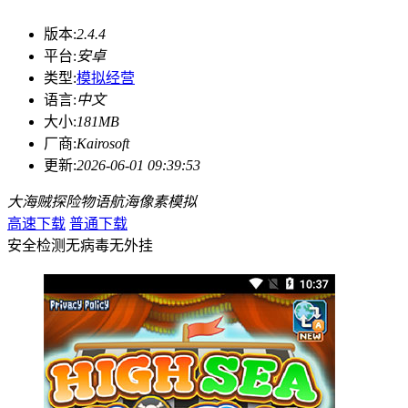
版本:
2.4.4
平台:
安卓
类型:
模拟经营
语言:
中文
大小:
181MB
厂商:
Kairosoft
更新:
2026-06-01 09:39:53
大海贼探险物语
航海
像素
模拟
高速下载
普通下载
安全检测
无病毒
无外挂