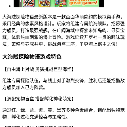
大海贼探险物语最新版本是一款画面华丽简约的模拟类手游，
采用经典的像素风格设计。玩家将组建专属航海舰队，招募强
力船员，打造最强战舰，在广阔海域中探索未知岛屿、寻觅宝
藏，体验热血刺激的海上冒险。游戏延续开罗社一贯的趣味玩
法，策略与养成并重，挑战海盗王座，争夺海上霸主之位！
大海贼探险物语游戏特色
【自由海上对战 勇猛挑战巨型海怪】
组建专属探险队伍，与线上对手激烈交锋，胜利后还能招揽敌
方船员加入己方阵营。
【调配宠物盲盒 搭配孵化神秘萌宠】
通过红、绿、蓝、紫、黄、黑等多种色素组合，调配出独特宠
物，孵化过程充满惊喜与策略性。