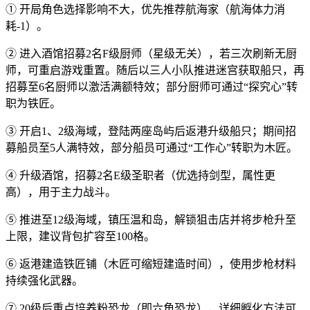
① 开局角色选择影响不大，优先推荐航海家（航海体力消
耗-1）。
② 进入酒馆招募2名F级厨师（星级无关），若三次刷新无厨
师，可重启游戏重置。随后以三人小队推进迷宫获取船只，再
招募至6名厨师以激活满额特效；部分厨师可通过“探究心”转
职为铁匠。
③ 开启1、2级海域，登陆两座岛屿后返港升级船只；期间招
募船员至5人满特效，部分船员可通过“工作心”转职为木匠。
④ 升级酒馆，招募2名E级圣职者（优选持剑型，属性更
高），用于主力战斗。
⑤ 推进至12级海域，镇压温和岛，解锁狙击店并将步枪升至
上限，建议背包扩容至100格。
⑥ 返港建造铁匠铺（木匠可缩短建造时间），使用步枪材料
持续强化武器。
⑦ 20级后重点培养粉恐龙（即六角恐龙），详细孵化方法可