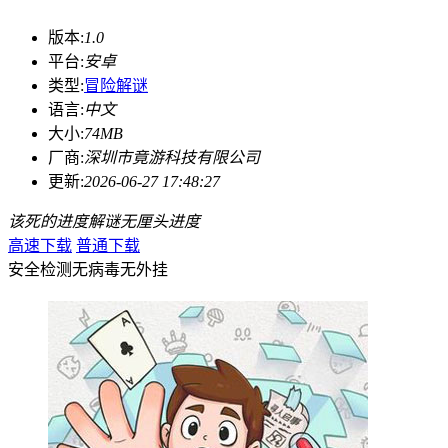
版本:
1.0
平台:
安卓
类型:
冒险解谜
语言:
中文
大小:
74MB
厂商:
深圳市竟游科技有限公司
更新:
2026-06-27 17:48:27
该死的进度
解谜
无厘头
进度
高速下载
普通下载
安全检测
无病毒
无外挂