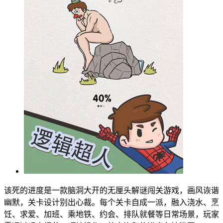
该死的进度是一款脑洞大开的无厘头解谜闯关游戏，画风诙谐
幽默，关卡设计别出心裁。每个关卡自成一派，融入浇水、烹
饪、求爱、加班、乘地铁、约会、排队就餐等日常场景，玩家