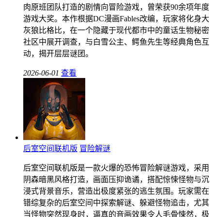
肉原班团队打造的剧情向冒险游戏，曾荣获90余项年度
游戏大奖。本作根据DC漫画Fables改编，玩家将化身大
灰狼比格比，在一个隐藏于现代都市中的童话生物秘密
社区中展开调查，与白雪公主、鳄鱼先生等经典角色互
动，揭开层层谜团。
2026-06-01
查看
后室空间联机版
冒险解谜
后室空间联机版是一款火爆的恐怖冒险解谜游戏，采用
阴森暗黑风格打造，画面压抑诡谲，搭配惊悚怪物与沉
浸式背景音乐，营造出极度紧张的逃生氛围。玩家需在
错综复杂的后室空间中探索解谜、躲避怪物追击，尤其
当怪物突然现身时，逼真的音画效果令人毛骨悚然，极