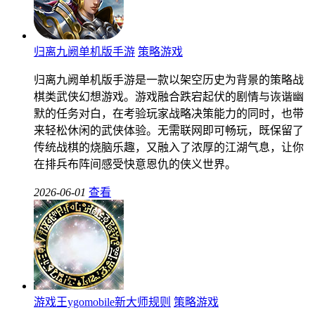
归离九阙单机版手游
策略游戏
归离九阙单机版手游是一款以架空历史为背景的策略战
棋类武侠幻想游戏。游戏融合跌宕起伏的剧情与诙谐幽
默的任务对白，在考验玩家战略决策能力的同时，也带
来轻松休闲的武侠体验。无需联网即可畅玩，既保留了
传统战棋的烧脑乐趣，又融入了浓厚的江湖气息，让你
在排兵布阵间感受快意恩仇的侠义世界。
2026-06-01
查看
游戏王ygomobile新大师规则
策略游戏