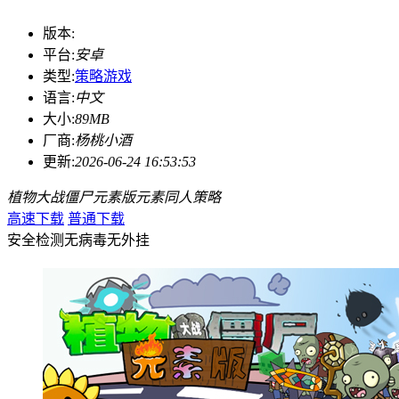
版本:
平台:
安卓
类型:
策略游戏
语言:
中文
大小:
89MB
厂商:
杨桃小酒
更新:
2026-06-24 16:53:53
植物大战僵尸元素版
元素
同人
策略
高速下载
普通下载
安全检测
无病毒
无外挂