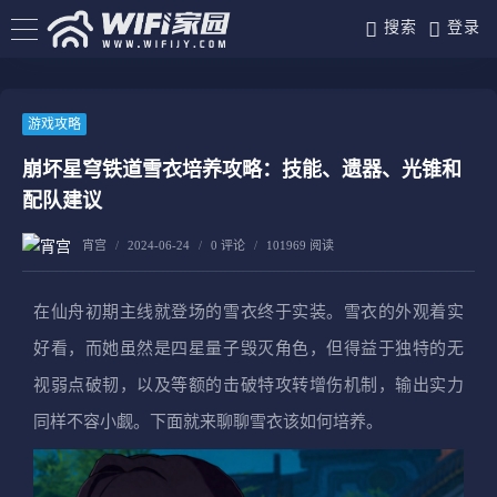
搜索
登录
游戏攻略
崩坏星穹铁道雪衣培养攻略：技能、遗器、光锥和
配队建议
宵宫
/
2024-06-24
/
0 评论
/
101969 阅读
在仙舟初期主线就登场的雪衣终于实装。雪衣的外观着实
好看，而她虽然是四星量子毁灭角色，但得益于独特的无
视弱点破韧，以及等额的击破特攻转增伤机制，输出实力
同样不容小觑。下面就来聊聊雪衣该如何培养。