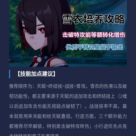
【技能加点建议】
推荐顺序为：天赋=终结技>战技>普攻。雪衣的伤害以及破
韧功能性，都主要来源于天赋的追加攻击和终结技上（2魂
以后追加攻击也能无视弱点破韧了）。战技倍率不高，基
本就是用来充能和给天赋叠层。行迹方面，三个额外能力
都推荐尽早解锁，特别是击破特攻转伤；小行迹优先点亮