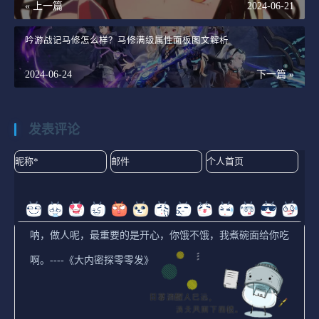
« 上一篇
2024-06-21
吟游战记马修怎么样？马修满级属性面板图文解析
2024-06-24
下一篇 »
发表评论
内圈推荐：萨尔索图=盗贼公国塔利亚。萨尔索图主要是加
的直伤；相比之下，盗贼套总共能加36%击破，对于主打
击破的雪衣伤害加成更高，还能转化为等额的增伤。不过
考虑到可能大家都没怎么刷盗贼套，以及二段效果需要堆1
45速度，所以推荐度和萨尔索图一样，有哪套词条好的就