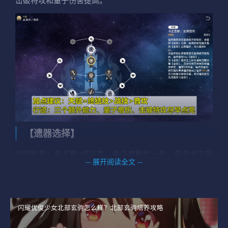
击破特攻和量子伤害提高。
【遗器选择】
外圈推荐：量子套>怪盗套。量子套略优一些，雪衣本来就
-- 展开阅读全文 --
是更适合在量子弱点环境上场。当然如果有词条特别好的
怪盗套也可以用。
闪耀优俊少女北部玄驹怎么样？北部玄驹培养攻略