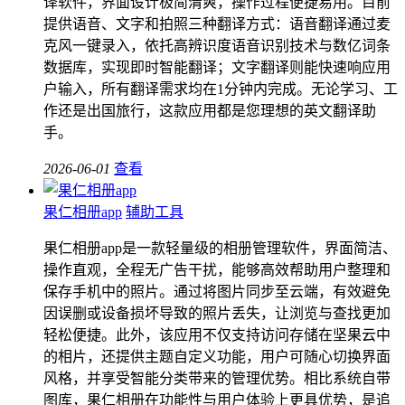
译软件，界面设计极简清爽，操作过程便捷易用。目前
提供语音、文字和拍照三种翻译方式：语音翻译通过麦
克风一键录入，依托高辨识度语音识别技术与数亿词条
数据库，实现即时智能翻译；文字翻译则能快速响应用
户输入，所有翻译需求均在1分钟内完成。无论学习、工
作还是出国旅行，这款应用都是您理想的英文翻译助
手。
2026-06-01
查看
果仁相册app
辅助工具
果仁相册app是一款轻量级的相册管理软件，界面简洁、
操作直观，全程无广告干扰，能够高效帮助用户整理和
保存手机中的照片。通过将图片同步至云端，有效避免
因误删或设备损坏导致的照片丢失，让浏览与查找更加
轻松便捷。此外，该应用不仅支持访问存储在坚果云中
的相片，还提供主题自定义功能，用户可随心切换界面
风格，并享受智能分类带来的管理优势。相比系统自带
图库，果仁相册在功能性与用户体验上更具优势，是追