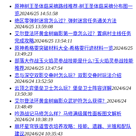
原神树王圣体菇采摘路线推荐-树王圣体菇采摘分布图一
览
2024/6/25 14:51:58
绝区零弹射迷宫怎么过？弹射迷宫任务通关方法
2024/6/25 13:59:08
艾尔登法环黄金树幽影第一章怎么过？置病村主线任务
完成攻略
2024/6/25 13:54:11
原神希格雯突破材料大全-希格雯行迹材料一览
2024/6/25
13:49:23
部落大作战玉火焰灵参战技能是什么?玉火焰灵参战技能
推荐
2024/6/25 13:47:54
恋与深空双影交叠时怎么玩？双影交叠时玩法介绍
2024/6/24 13:52:50
云顶之弈堡垒卫士怎么玩？堡垒卫士阵容详解
2024/6/24
13:50:30
艾尔登法环黄金树幽影众武护符怎么获得？
2024/6/24
13:48:49
吟游战记马修怎么样？马修满级属性面板图文解析
2024/6/24 10:38:19
崩坏星穹铁道雪衣培养攻略：技能、遗器、光锥和配队
建议
2024/6/24 10:35:43