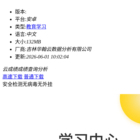
版本:
平台:
安卓
类型:
教育学习
语言:
中文
大小:
132MB
厂商:
吉林华翰云数据分析有限公司
更新:
2026-06-01 10:02:04
云成绩
成绩
查询
分析
高速下载
普通下载
安全检测
无病毒
无外挂