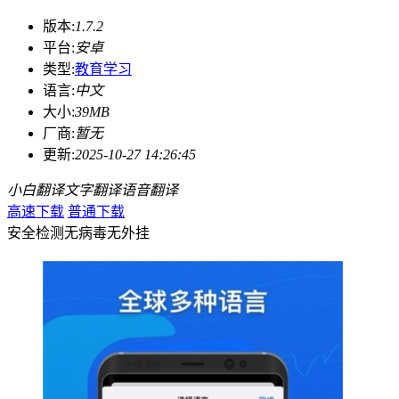
版本:
1.7.2
平台:
安卓
类型:
教育学习
语言:
中文
大小:
39MB
厂商:
暂无
更新:
2025-10-27 14:26:45
小白翻译
文字翻译
语音翻译
高速下载
普通下载
安全检测
无病毒
无外挂