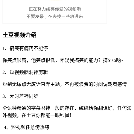
土豆视频介绍
1、搞笑有瘾药不能停
你笑点很高，他笑点很低，怀疑我搞笑的能力？搞Siao呐~
2、短视频脑洞神剪辑
短到无尿点无废话直奔主题，不再被浪费的时间调戏着感情
3、无时差神同步
全语种精通的字幕君神一般的存在，统统给你翻译好，任何海
外视频，在土豆你都能一眼秒懂！
-4、短视频任意傍热综