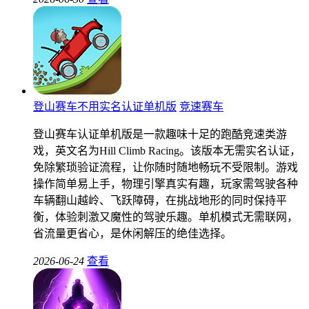
登山赛车不用实名认证单机版
竞速赛车
登山赛车认证单机版是一款趣味十足的跑酷竞速类游
戏，英文名为Hill Climb Racing。该版本无需实名认证，
免除繁琐验证流程，让你随时随地畅玩不受限制。游戏
操作简单易上手，物理引擎真实有趣，玩家需驾驶各种
车辆翻山越岭、飞跃障碍，在挑战地形的同时保持平
衡，体验刺激又魔性的驾驶乐趣。单机模式无需联网，
省流量更省心，是休闲解压的绝佳选择。
2026-06-24
查看