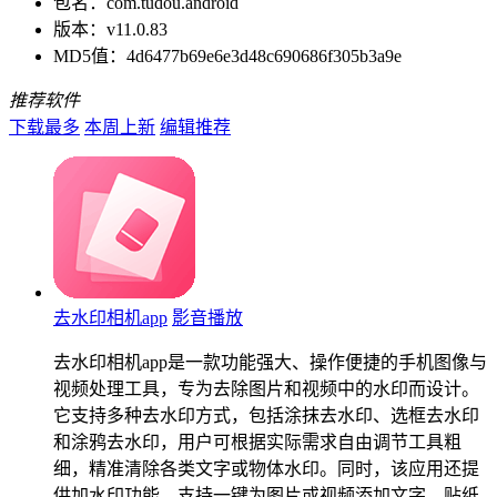
包名：
com.tudou.android
版本：
v11.0.83
MD5值：
4d6477b69e6e3d48c690686f305b3a9e
推荐软件
下载最多
本周上新
编辑推荐
去水印相机app
影音播放
去水印相机app是一款功能强大、操作便捷的手机图像与
视频处理工具，专为去除图片和视频中的水印而设计。
它支持多种去水印方式，包括涂抹去水印、选框去水印
和涂鸦去水印，用户可根据实际需求自由调节工具粗
细，精准清除各类文字或物体水印。同时，该应用还提
供加水印功能，支持一键为图片或视频添加文字、贴纸