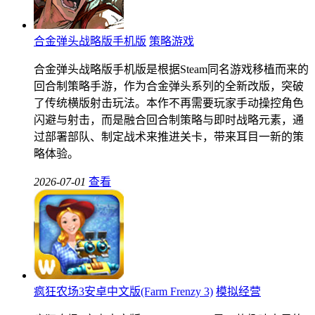
合金弹头战略版手机版
策略游戏
合金弹头战略版手机版是根据Steam同名游戏移植而来的
回合制策略手游，作为合金弹头系列的全新改版，突破
了传统横版射击玩法。本作不再需要玩家手动操控角色
闪避与射击，而是融合回合制策略与即时战略元素，通
过部署部队、制定战术来推进关卡，带来耳目一新的策
略体验。
2026-07-01
查看
疯狂农场3安卓中文版(Farm Frenzy 3)
模拟经营