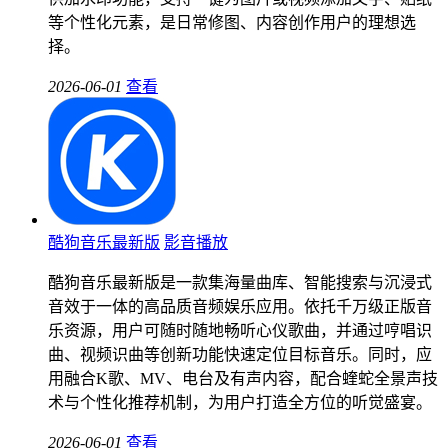
等个性化元素，是日常修图、内容创作用户的理想选
择。
2026-06-01
查看
酷狗音乐最新版
影音播放
酷狗音乐最新版是一款集海量曲库、智能搜索与沉浸式
音效于一体的高品质音频娱乐应用。依托千万级正版音
乐资源，用户可随时随地畅听心仪歌曲，并通过哼唱识
曲、视频识曲等创新功能快速定位目标音乐。同时，应
用融合K歌、MV、电台及有声内容，配合蝰蛇全景声技
术与个性化推荐机制，为用户打造全方位的听觉盛宴。
2026-06-01
查看