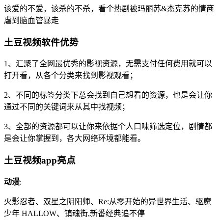
该爱的不爱，该杀的不杀，看个热剧被玛丽苏&杰克苏的情商
虐到脑血管暴走
土豆视频软件优势
1、汇聚了全网最优秀的影视资源，无需支付任何费用就可以
打开看，从各个分类来找到影视观看；
2、不同的标签分类下总会找到自己想看的资源，也是会让你
通过不同的关键词来从其中找视频；
3、全部的资源都可以让你来依据个人口味筛选定位，剧情都
是会让你掌握到，各大网络环境都能看。
土豆视频app亮点
动漫
:
火影忍者、双星之阴阳师、Re:从零开始的异世界生活、驱魔
少年 HALLOW、镇魂街,新番经典追不停