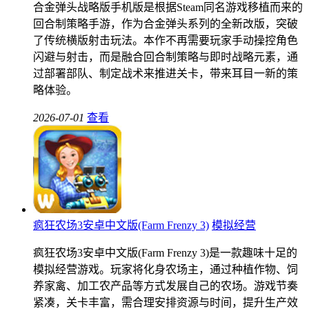
合金弹头战略版手机版是根据Steam同名游戏移植而来的
回合制策略手游，作为合金弹头系列的全新改版，突破
了传统横版射击玩法。本作不再需要玩家手动操控角色
闪避与射击，而是融合回合制策略与即时战略元素，通
过部署部队、制定战术来推进关卡，带来耳目一新的策
略体验。
2026-07-01
查看
疯狂农场3安卓中文版(Farm Frenzy 3)
模拟经营
疯狂农场3安卓中文版(Farm Frenzy 3)是一款趣味十足的
模拟经营游戏。玩家将化身农场主，通过种植作物、饲
养家禽、加工农产品等方式发展自己的农场。游戏节奏
紧凑，关卡丰富，需合理安排资源与时间，提升生产效