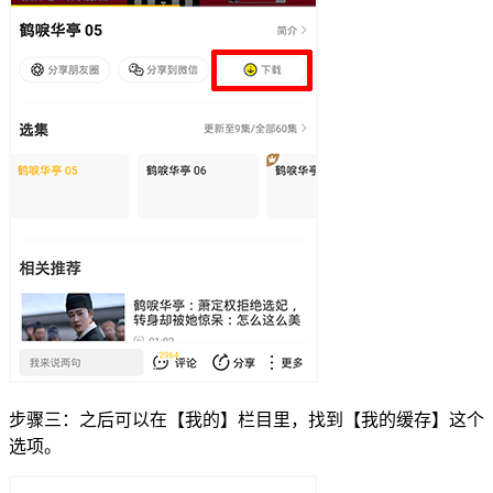
步骤三：之后可以在【我的】栏目里，找到【我的缓存】这个
选项。