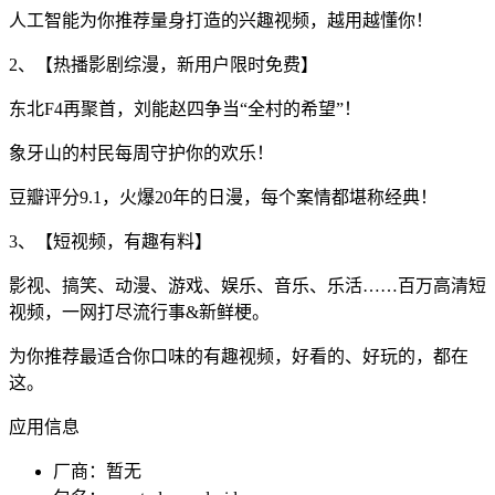
人工智能为你推荐量身打造的兴趣视频，越用越懂你！
2、【热播影剧综漫，新用户限时免费】
东北F4再聚首，刘能赵四争当“全村的希望”！
象牙山的村民每周守护你的欢乐！
豆瓣评分9.1，火爆20年的日漫，每个案情都堪称经典！
3、【短视频，有趣有料】
影视、搞笑、动漫、游戏、娱乐、音乐、乐活……百万高清短
视频，一网打尽流行事&新鲜梗。
为你推荐最适合你口味的有趣视频，好看的、好玩的，都在
这。
应用信息
厂商：
暂无