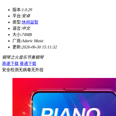
版本:
1.0.29
平台:
安卓
类型:
休闲益智
语言:
中文
大小:
74MB
厂商:
Adaric Music
更新:
2026-06-30 15:11:32
钢琴之火
音乐
节奏
钢琴
高速下载
普通下载
安全检测
无病毒
无外挂