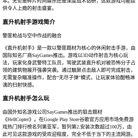
本。无论是碎片时间娱乐还是深度战术钻研，这款游戏均能提
供令人上瘾的射击盛宴。
直升机射手游戏简介
警匪枪战与空中作战的融合
《直升机射手》是一款以警匪题材为核心的休闲射击手游，由
国际知名厂商SayGames推出。游戏以3D动作射击为核心玩
法，玩家化身武警特工队员，驾驶武装直升机对被恐怖分子占
领的建筑物展开强袭突袭。通过触屏点击敌人即可完成射击，
无需复杂瞄准操作，配合“无尽子弹”模式，让玩家体验酣畅淋
漓的扫射快感。
直升机射手怎么玩
由国外知名游戏公司SayGames推出的狙击题材
《HellCopter》。在Google Play Store谷歌官方应用市场免费游
戏热门排行榜名列第亚军，暂列第2.安装次数超过100万，由
此可见这款游戏的受欢迎程度，完全不低于当下的主流网游。