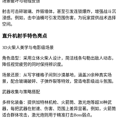
场景破坏与物理反馈
射击可击碎玻璃、炸毁墙体，甚至引发连锁爆炸，增强战斗沉
浸感。例如，击中油桶可引发范围伤害，为玩家提供战术选择
空间。
直升机射手特色亮点
3D火柴人美学与电影级场景
角色造型：采用立体火柴人设计，简洁线条勾勒出敌人动态，
降低视觉疲劳的同时保持辨识度。
场景还原：从写字楼格子间到沙漠基地，涵盖20余种真实场
景，配合玻璃破碎、子弹炸裂等特效，营造电影级战斗氛围。
武器收集与策略搭配
多样化装备：提供加特林机枪、火箭筒、激光炮等超30种武
器，每把武器在射速、伤害、范围上差异显著。例如，火箭筒
适合群体攻击，激光炮则用于精准打击Boss弱点。