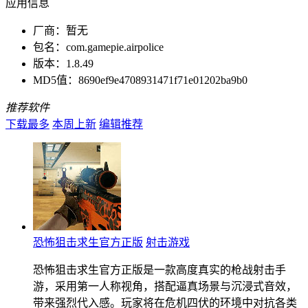
应用信息
厂商：
暂无
包名：
com.gamepie.airpolice
版本：
1.8.49
MD5值：
8690ef9e4708931471f71e01202ba9b0
推荐软件
下载最多
本周上新
编辑推荐
恐怖狙击求生官方正版
射击游戏
恐怖狙击求生官方正版是一款高度真实的枪战射击手
游，采用第一人称视角，搭配逼真场景与沉浸式音效，
带来强烈代入感。玩家将在危机四伏的环境中对抗各类