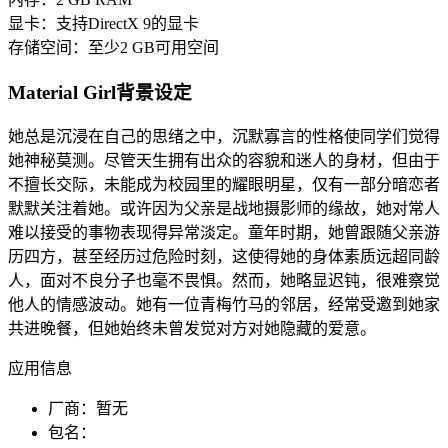
显卡：支持DirectX 9的显卡
存储空间：至少2 GB可用空间
Material Girl背景设定
她总是沉浸在自己的思绪之中，沉默寡言的性格使同学们觉得
她神秘莫测。尽管天生拥有出众的容貌和迷人的身材，但由于
不擅长交际，未能成为校园里的耀眼明星，仅有一部分暗恋者
默默关注着她。或许因为父亲是战地摄影师的缘故，她对常人
难以接受的事物表现得异常淡定。童年时期，她曾跟随父亲游
历四方，甚至经历过危险时刻，这使得她的身体素质远超同龄
人，面对不良分子也毫不畏惧。然而，她略显迟钝，很难察觉
他人的情感波动。她有一位青梅竹马的邻居，经常受邀到她家
共进晚餐，但她始终未曾发觉对方对她隐藏的爱意。
应用信息
厂商：
暂无
包名：