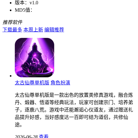
版本：
v1.0
MD5值：
推荐软件
下载最多
本周上新
编辑推荐
太古仙尊单机版
角色扮演
太古仙尊单机版是一款出色的放置类修真游戏，融合炼
丹、煅器、悟道等经典玩法，玩家可创建宗门、培养弟
子，逐鹿八荒。游戏中还能邂逅心仪道友，通过赠送礼
品提升好感，当好感度达一百即可结为道侣，共修仙
途。
2026-06-28
查看