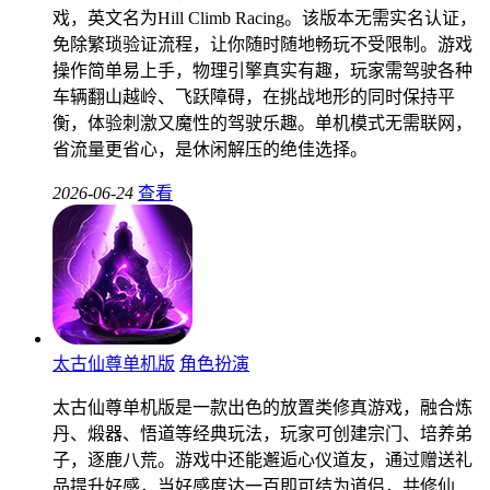
戏，英文名为Hill Climb Racing。该版本无需实名认证，
免除繁琐验证流程，让你随时随地畅玩不受限制。游戏
操作简单易上手，物理引擎真实有趣，玩家需驾驶各种
车辆翻山越岭、飞跃障碍，在挑战地形的同时保持平
衡，体验刺激又魔性的驾驶乐趣。单机模式无需联网，
省流量更省心，是休闲解压的绝佳选择。
2026-06-24
查看
太古仙尊单机版
角色扮演
太古仙尊单机版是一款出色的放置类修真游戏，融合炼
丹、煅器、悟道等经典玩法，玩家可创建宗门、培养弟
子，逐鹿八荒。游戏中还能邂逅心仪道友，通过赠送礼
品提升好感，当好感度达一百即可结为道侣，共修仙