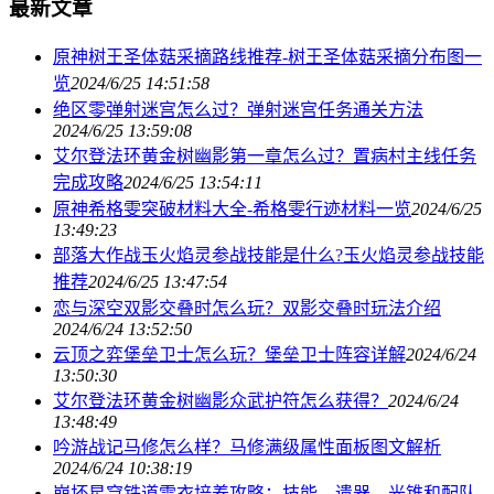
最新文章
原神树王圣体菇采摘路线推荐-树王圣体菇采摘分布图一
览
2024/6/25 14:51:58
绝区零弹射迷宫怎么过？弹射迷宫任务通关方法
2024/6/25 13:59:08
艾尔登法环黄金树幽影第一章怎么过？置病村主线任务
完成攻略
2024/6/25 13:54:11
原神希格雯突破材料大全-希格雯行迹材料一览
2024/6/25
13:49:23
部落大作战玉火焰灵参战技能是什么?玉火焰灵参战技能
推荐
2024/6/25 13:47:54
恋与深空双影交叠时怎么玩？双影交叠时玩法介绍
2024/6/24 13:52:50
云顶之弈堡垒卫士怎么玩？堡垒卫士阵容详解
2024/6/24
13:50:30
艾尔登法环黄金树幽影众武护符怎么获得？
2024/6/24
13:48:49
吟游战记马修怎么样？马修满级属性面板图文解析
2024/6/24 10:38:19
崩坏星穹铁道雪衣培养攻略：技能、遗器、光锥和配队