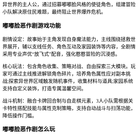
异世界的主人公，通过招募嘟嘟脸风格的使徒角色，组建冒险
小队解决原住民难题，最终阻止世界爆炸危机。
嘟嘟脸恶作剧游戏功能
剧情设定：故事始于主角发现自身魔法能力，主线围绕拯救世
界展开，辅以支线任务、角色互动及家园装饰等内容，全剧情
采用专业声优“放飞式”配音，强化憨憨冒险的沉浸感。
核心玩法：包含角色收集、策略对战、自由探索三大模块。玩
家可通过主线推进解锁角色碎片，培养角色属性应对副本挑
战;探索异世界区域触发随机事件，收集材料与道具;家园系统
支持自定义装饰，打造专属温馨空间。
战斗机制：融合卡牌回合制与自走棋元素，3人小队需根据关
卡特性搭配技能与属性克制策略，支持自动战斗与扫荡功能，
降低操作门槛。
嘟嘟脸恶作剧怎么玩