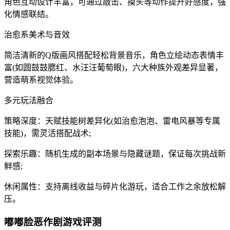
角色互动设计丰富，可通过敲击、摸头等动作提升好感度，强
化情感联结。
治愈系美术与音效
简洁清新的Q版画风搭配轻松背景音乐，角色立绘动态表情丰
富(如圆鼓鼓腮红、水汪汪葡萄眼)，六大种族外观差异显著，
营造萌系视觉体验。
多元玩法融合
策略深度：天赋技能树差异化(如治愈泡泡、雷电风暴等专属
技能)，需灵活搭配战术;
探索乐趣：随机生成的副本场景与隐藏谜题，保证每次挑战新
鲜感;
休闲属性：支持离线收益与碎片化游玩，适合工作之余放松解
压。
嘟嘟脸恶作剧游戏评测